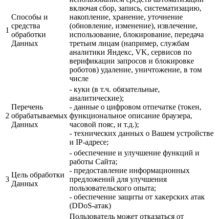
включая сбор, запись, систематизацию,
Способы и
накопление, хранение, уточнение
средства
(обновление, изменение), извлечение,
1
обработки
использование, блокирование, передача
Данных
третьим лицам (например, службам
аналитики Яндекс, VK, сервисов по
верификации запросов и блокировке
роботов) удаление, уничтожение, в том
числе
- куки (в т.ч. обязательные,
аналитические);
Перечень
- данные о цифровом отпечатке (токен,
2
обрабатываемых
функциональное описание браузера,
Данных
часовой пояс, и т.д.);
- технических данных о Вашем устройстве
и IP-адресе;
- обеспечение и улучшение функций и
работы Сайта;
- предоставление информационных
Цель обработки
3
предложений для улучшения
Данных
пользовательского опыта;
- обеспечение защиты от хакерских атак
(DDoS-атак)
Пользователь может отказаться от