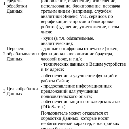
средства
(обновление, изменение), извлечение,
1
обработки
использование, блокирование, передача
Данных
третьим лицам (например, службам
аналитики Яндекс, VK, сервисов по
верификации запросов и блокировке
роботов) удаление, уничтожение, в том
числе
- куки (в т.ч. обязательные,
аналитические);
Перечень
- данные о цифровом отпечатке (токен,
2
обрабатываемых
функциональное описание браузера,
Данных
часовой пояс, и т.д.);
- технических данных о Вашем устройстве
и IP-адресе;
- обеспечение и улучшение функций и
работы Сайта;
- предоставление информационных
Цель обработки
3
предложений для улучшения
Данных
пользовательского опыта;
- обеспечение защиты от хакерских атак
(DDoS-атак)
Пользователь может отказаться от
обработки Данных, которые носят
необязательный характер, в настройках
своего браузера.